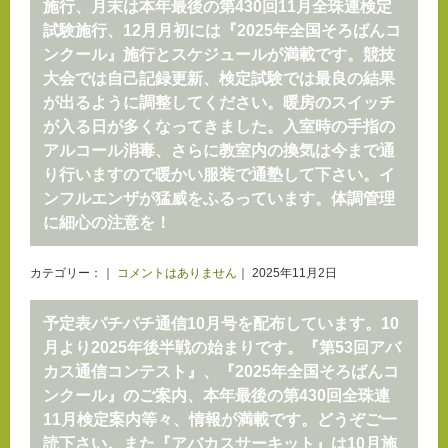
施行、月末は本年最後の第430回11月全珠連検定
試験施行、12月月初には『2025年全国そろばんコ
ンクール』施行とスケジュールが満載です。競技
大会では自己記録更新、検定試験では最良の結果
が出るように調整してください。暖房のスイッチ
が入る日が多くなってきました。入室時の手指の
アルコール消毒、さらに教室内の換気は今まで通
り行いますので暖かい服装で通塾して下さい。イ
ンフルエンザが猛威をふるっています。体調管理
に細心の注意を！
カテゴリー：｜
コメントはありません
｜ 2025年11月2日
予定表パチパチ通信10月号を配布しています。10
月より2025年後半戦の始まりです。『第53回アバ
カス通信コンテスト』、『2025年全国そろばんコ
ンクール』のご案内、本年最後の第430回全珠連
11月検定案内等々、情報が満載です。どうぞご一
読下さい。また『アバカスサーキット』は10月施