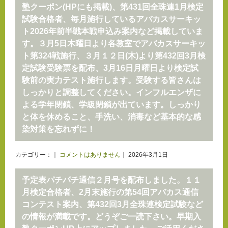
塾クーポン(HPにも掲載)、第431回全珠連1月検定
試験合格者、毎月施行しているアバカスサーキッ
ト2026年前半戦本戦申込み案内など掲載していま
す。３月5日木曜日より各教室でアバカスサーキッ
ト第324戦施行、３月１２日(木)より第432回3月検
定試験受験票を配布、3月16日月曜日より検定試
験前の実力テスト施行します。受験する皆さんは
しっかりと調整してください。インフルエンザに
よる学年閉鎖、学級閉鎖が出ています。しっかり
と体を休めること、手洗い、消毒など基本的な感
染対策を忘れずに！
カテゴリー：｜
コメントはありません
｜ 2026年3月1日
予定表パチパチ通信２月号を配布しました。１１
月検定合格者、2月末施行の第54回アバカス通信
コンテスト案内、第432回3月全珠連検定試験など
の情報が満載です。どうぞご一読下さい。早期入