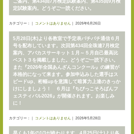
ご案内、第434回7月検定試験案内、第435回9月検
定試験案内。どうぞご一読ください。
カテゴリー：｜
コメントはありません
｜ 2026年6月26日
5月28日(木)より各教室で予定表パチパチ通信６月
号を配布しています。次回第434回全珠連7月検定
案内、アバカスサーキット１月～５月自己最高比
ベスト３を掲載しました。どうぞご一読下さい。
また『2026年全国あんざんコンクール』の練習が
本格的になって来ます。参加申込みした選手はス
ピードup、桁幅upを意識して暗算力上達のきっか
けにしましょう！ ６月は『ちびっこそろばんフ
ェスティバル2026』が開催されます。お楽しみ
に！
カテゴリー：｜
コメントはありません
｜ 2026年5月28日
早くも1年の1/3が終わります。4月25日(土)より各