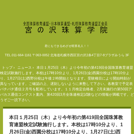
君にもできるめざせ暗算名人！！
TEL.
011-664-1161
〒063-0052 北海道札幌市西区宮の沢2条4丁目7-8プラザみうら 3F
トップ
›
ニュース
›
本日１月25日（木）より今年初の第419回全国珠算教育連盟
検定試験施行します。本校は17時10分より、1月26日(金)西園分校は17時10分よ
り、1月27日(土)西野分校は午後２時開始となります。受験種目により開始時刻が
異なっています。ご確認の上、遅刻しないように来塾して下さい。各教室で予定表
パチパチ通信２月号を配布しています。１１月検定合格者、2月末施行の第50回ア
バカス通信コンテスト案内、第420回3月全珠連検定試験などの情報が満載です。ど
うぞご一読下さい。
本日１月25日（木）より今年初の第419回全国珠算教
育連盟検定試験施行します。本校は17時10分より、1
月26日(金)西園分校は17時10分より、1月27日(土)西