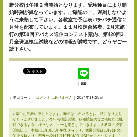
野分校は午後２時開始となります。受験種目により開
始時刻が異なっています。ご確認の上、遅刻しないよ
うに来塾して下さい。各教室で予定表パチパチ通信２
月号を配布しています。１１月検定合格者、2月末施
行の第50回アバカス通信コンテスト案内、第420回3
月全珠連検定試験などの情報が満載です。どうぞご一
読下さい。
カテゴリー：｜
コメントはありません
｜ 2024年1月25日
«
寒中お見舞い申し上げます。昨年はいろいろとお世話になりあり
がとうございました。今年も検定試験、各種競技大会に積極的に挑
戦できるように様々なメニューを用意していきます。各教室の授業
開始日は→本校は1月8日(月)午後３時より、西園分校は1月9日(火)
午後３時より、西野分校は1月10日(水)午後3時からとなります。1