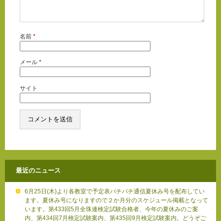
名前
*
メール
*
サイト
最近のニュース
6月25日(木)より各教室で予定表パチパチ通信夏休み号を配布してい
ます。夏休み号になりますので２か月分のスケジュール掲載となって
います。第433回5月全珠連検定試験合格者、今年の夏休みのご案
内、第434回7月検定試験案内、第435回9月検定試験案内。どうぞご