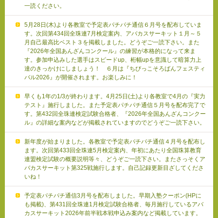
一読ください。
5月28日(木)より各教室で予定表パチパチ通信６月号を配布していま
す。次回第434回全珠連7月検定案内、アバカスサーキット１月～５
月自己最高比ベスト３を掲載しました。どうぞご一読下さい。また
『2026年全国あんざんコンクール』の練習が本格的になって来ま
す。参加申込みした選手はスピードup、桁幅upを意識して暗算力上
達のきっかけにしましょう！ ６月は『ちびっこそろばんフェスティ
バル2026』が開催されます。お楽しみに！
早くも1年の1/3が終わります。4月25日(土)より各教室で4月の『実力
テスト』施行しました。また予定表パチパチ通信５月号を配布完了で
す。第432回全珠連検定試験合格者、『2026年全国あんざんコンクー
ル』の詳細な案内などが掲載されていますのでどうぞご一読下さい。
新年度が始まりました。各教室で予定表パチパチ通信４月号を配布し
ます。次回第433回全珠連5月検定案内、年初にあたり全国珠算教育
連盟検定試験の概要説明等々、どうぞご一読下さい。またさっそくア
バカスサーキット第325戦施行します。自己記録更新目ざしてくださ
いね！
予定表パチパチ通信3月号を配布しました。早期入塾クーポン(HPに
も掲載)、第431回全珠連1月検定試験合格者、毎月施行しているアバ
カスサーキット2026年前半戦本戦申込み案内など掲載しています。