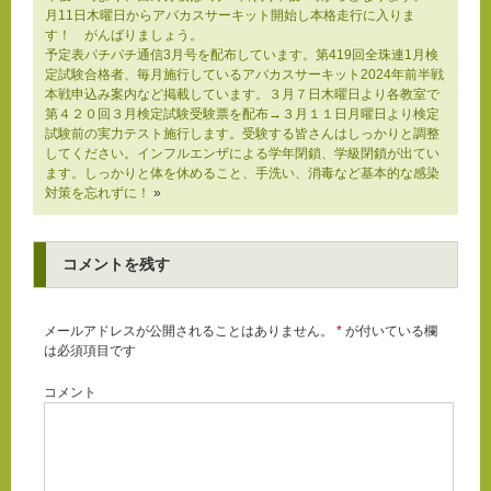
月11日木曜日からアバカスサーキット開始し本格走行に入りま
す！ がんばりましょう。
予定表パチパチ通信3月号を配布しています。第419回全珠連1月検
定試験合格者、毎月施行しているアバカスサーキット2024年前半戦
本戦申込み案内など掲載しています。３月７日木曜日より各教室で
第４２０回３月検定試験受験票を配布→３月１１日月曜日より検定
試験前の実力テスト施行します。受験する皆さんはしっかりと調整
してください。インフルエンザによる学年閉鎖、学級閉鎖が出てい
ます。しっかりと体を休めること、手洗い、消毒など基本的な感染
対策を忘れずに！
»
コメントを残す
メールアドレスが公開されることはありません。
*
が付いている欄
は必須項目です
コメント